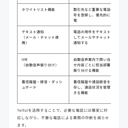
ホワイトリスト機能
取引先など重要な電話番
号を登録し、優先的に受
電
テキスト通知
電話の用件をテキスト化
（メール・チャット連
してメールやチャットに
携）
通知する
IVR
自動音声案内で問い合わ
（自動音声振り分け）
せ内容ごとに担当部署へ
振り分ける機能
着信履歴・録音・ダッシ
着信履歴や通話録音を保
ュボード
存し、通話状況を管理で
きる機能
Telfulを活用することで、必要な電話には確実に対
応しながら、不要な電話による業務の中断を減らせ
ます。