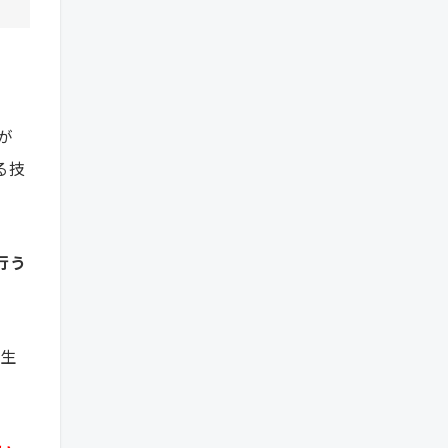
が
る技
行う
再生