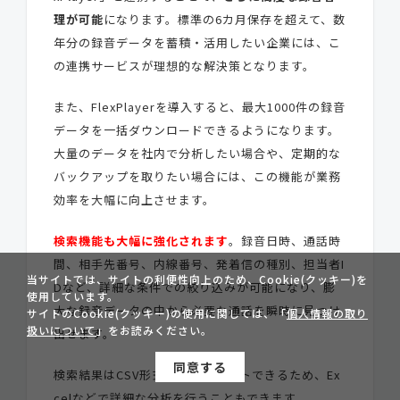
理が可能
になります。標準の6カ月保存を超えて、数
年分の録音データを蓄積・活用したい企業には、こ
の連携サービスが理想的な解決策となります。
また、FlexPlayerを導入すると、最大1000件の録音
データを一括ダウンロードできるようになります。
大量のデータを社内で分析したい場合や、定期的な
バックアップを取りたい場合には、この機能が業務
効率を大幅に向上させます。
検索機能も大幅に強化されます
。録音日時、通話時
間、相手先番号、内線番号、発着信の種別、担当者I
当サイトでは、サイトの利便性向上のため、Cookie(クッキー)を
Dなど、詳細な条件での絞り込みが可能になり、膨
使用しています。
大な録音データの中から必要な通話を瞬時に見つけ
サイトのCookie(クッキー)の使用に関しては、「
個人情報の取り
扱いについて
」をお読みください。
出せます。
同意する
検索結果はCSV形式でエクスポートできるため、Ex
celなどで詳細な分析を行うこともできます。