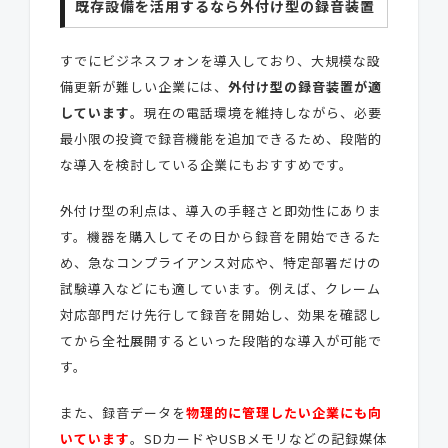
既存設備を活用するなら外付け型の録音装置
すでにビジネスフォンを導入しており、大規模な設
備更新が難しい企業には、
外付け型の録音装置が適
しています
。現在の電話環境を維持しながら、必要
最小限の投資で録音機能を追加できるため、段階的
な導入を検討している企業にもおすすめです。
外付け型の利点は、導入の手軽さと即効性にありま
す。機器を購入してその日から録音を開始できるた
め、急なコンプライアンス対応や、特定部署だけの
試験導入などにも適しています。例えば、クレーム
対応部門だけ先行して録音を開始し、効果を確認し
てから全社展開するといった段階的な導入が可能で
す。
また、録音データを
物理的に管理したい企業にも向
いています
。SDカードやUSBメモリなどの記録媒体