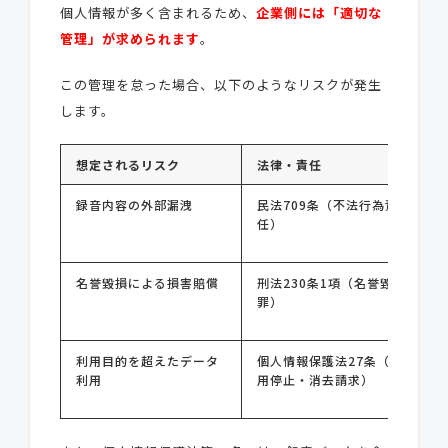
個人情報が多く含まれるため、
企業側には「適切な
管理」が求められます
。
この管理を怠った場合、以下のようなリスクが発生
します。
想定されるリスク
法律・責任
録音内容の外部漏洩
民法709条（不法行為責
任）
名誉毀損による損害賠償
刑法230条1項（名誉毀損
罪）
利用目的を超えたデータ
個人情報保護法27条（利
利用
用停止・消去請求）