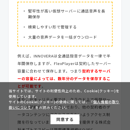
堅牢性が高い仮想サーバーに通話音声を長
期保存
検索しやすい形で管理する
大量の音声データを一括ダウンロード
例えば、INNOVERAは全通話録音データを一律で半
年間保存しますが、FlexPlayerは契約したサーバー
容量に合わせて保存します。つまり
契約するサーバ
ーの容量によっては、数年分のデータを保存するこ
とが可能です
。
当サイトでは、サイトの利便性向上のため、Cookie(クッキー)を
使用しています。
また、セキュリティ面では、クラウド上で仮想サー
サイトのCookie(クッキー)の使用に関しては、「
個人情報の取り
バーを契約者ごとに分離しており、他の契約者のデ
扱いについて
」をお読みください。
ータコンテンツにアクセスできないようアクセス制
同意する
限を行なっています。FlexPlayerを提供する株式会
社オプトエスピーは国際標準規格ISO/IEC