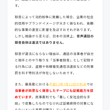
す。
録音によって法的紛争に発展した場合、企業の社会
的信用やブランドイメージが大きく損なわれ、長期
的な事業の運営に影響を及ぼすおそれがあります。
しかし結論から言えば、日本の法律上、
音声通話の
録音自体は違法ではありません
。
録音が違法にならない理由は、通話の当事者が自分
と相手とのやり取りを「当事者録音」として記録す
る行為には、盗聴や有線電気通信法違反などの刑事
罰を科す特別法が存在しないためです。
また、最高裁における
平成12年7月12日の判決
では
当事者が同意なく録音したテープにも証拠能力を認
めています
。民事裁判でも「著しく反社会的な手
段」で収集したものでなければ証拠排除の対象にな
らないという実務が確立しているのです。