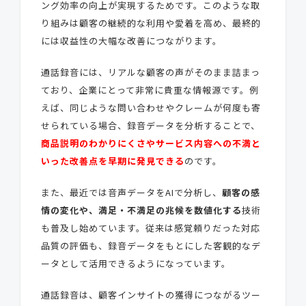
ング効率の向上が実現するためです。このような取
り組みは顧客の継続的な利用や愛着を高め、最終的
には収益性の大幅な改善につながります。
通話録音には、リアルな顧客の声がそのまま詰まっ
ており、企業にとって非常に貴重な情報源です。例
えば、同じような問い合わせやクレームが何度も寄
せられている場合、録音データを分析することで、
商品説明のわかりにくさやサービス内容への不満と
いった改善点を早期に発見できる
のです。
また、最近では音声データをAIで分析し、
顧客の感
情の変化や、満足・不満足の兆候を数値化する
技術
も普及し始めています。従来は感覚頼りだった対応
品質の評価も、録音データをもとにした客観的なデ
ータとして活用できるようになっています。
通話録音は、顧客インサイトの獲得につながるツー