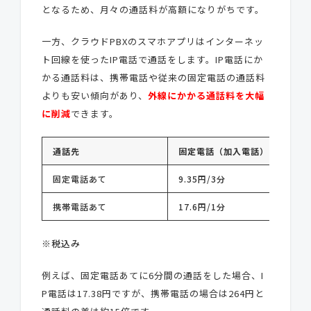
となるため、月々の通話料が高額になりがちです。
一方、クラウドPBXのスマホアプリはインターネッ
ト回線を使ったIP電話で通話をします。IP電話にか
かる通話料は、携帯電話や従来の固定電話の通話料
よりも安い傾向があり、
外線にかかる通話料を大幅
に削減
できます。
通話先
固定電話（加入電話）
I
固定電話あて
9.35円/3分
8
携帯電話あて
17.6円/1分
1
※税込み
例えば、固定電話あてに6分間の通話をした場合、I
P電話は17.38円ですが、携帯電話の場合は264円と