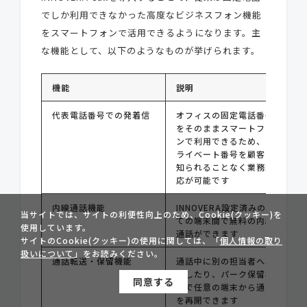
でしか利用できなかった高度なビジネスフォン機能
をスマートフォンで活用できるようになります。主
な機能として、以下のようなものが挙げられます。
機能
説明
代表電話番号での発着信
オフィスの固定電話番号
をそのままスマートフォ
ンで利用できるため、プ
ライベート番号を顧客に
知られることなく業務対
応が可能です
内線通話機能
INNOVERA設定済みの全
当サイトでは、サイトの利便性向上のため、Cookie(クッキー)を
ての端末間で無料の内線
使用しています。
通話ができます
サイトのCookie(クッキー)の使用に関しては、「
個人情報の取り
扱いについて
」をお読みください。
通話転送・保留機能
通話中に別の担当者へ転
送したり、パーク保留機
同意する
能で任意の端末から通話
を再開できます