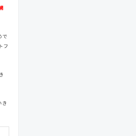
網
めで
トフ
き
いき