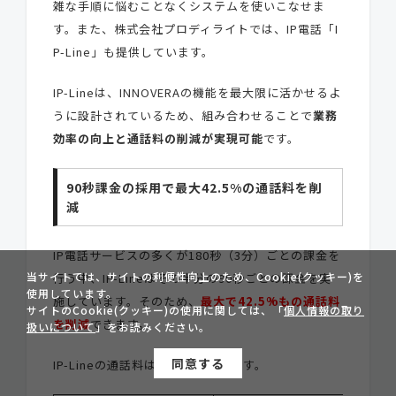
雑な手順に悩むことなくシステムを使いこなせま
す。また、株式会社プロディライトでは、IP電話「I
P-Line」も提供しています。
IP-Lineは、INNOVERAの機能を最大限に活かせるよ
うに設計されているため、組み合わせることで
業務
効率の向上と通話料の削減が実現可能
です。
90秒課金の採用で最大42.5%の通話料を削
減
IP電話サービスの多くが180秒（3分）ごとの課金を
当サイトでは、サイトの利便性向上のため、Cookie(クッキー)を
行う中、IP-Lineはその半分の90秒ごとの課金を実
使用しています。
施しています。そのため、
最大で42.5%もの通話料
サイトのCookie(クッキー)の使用に関しては、「
個人情報の取り
を削減
できます。
扱いについて
」をお読みください。
同意する
IP-Lineの通話料は以下のとおりです。