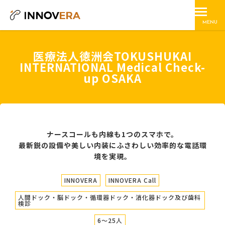
MENU
医療法人徳洲会TOKUSHUKAI
INTERNATIONAL Medical Check-
up OSAKA
ナースコールも内線も1つのスマホで。
最新鋭の設備や美しい内装にふさわしい効率的な電話環
境を実現。
INNOVERA
INNOVERA Call
人間ドック・脳ドック・循環器ドック・消化器ドック及び歯科
検診
6〜25人