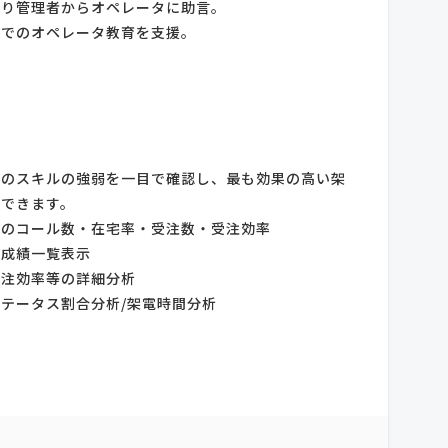
より管理者からオペレータに助言。
ムでのオペレータ教育を支援。
毎のスキルの強弱を一目で確認し、最も効果の高い架
画できます。
別のコール数・在宅率・受注数・受注効率
タ成績一覧表示
受注効率等の詳細分析
テータス割合分析/架電時間分析