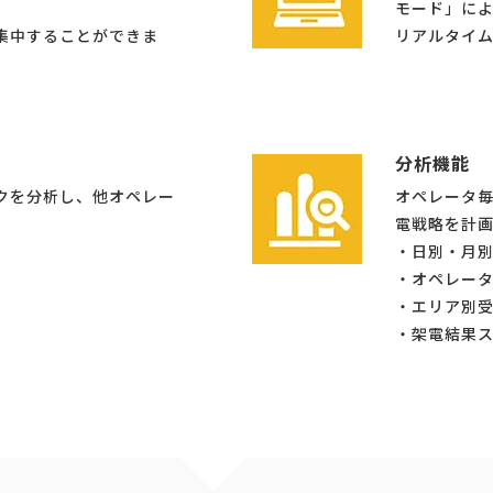
。
モード」に
集中することができま
リアルタイ
分析機能
クを分析し、他オペレー
オペレータ
。
電戦略を計
・日別・月
・オペレー
・エリア別
・架電結果ス