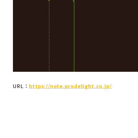
URL：
https://note.prodelight.co.jp/